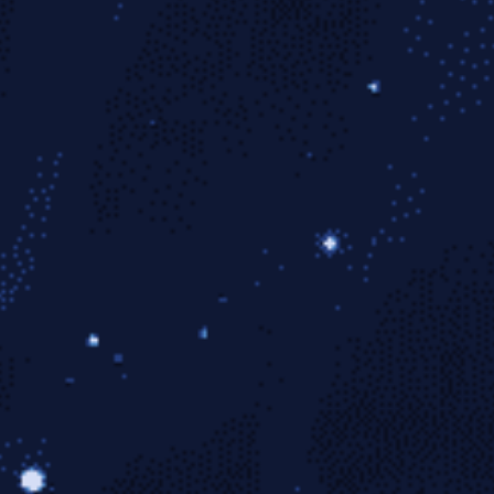
全胜之路
赛中的表现可谓完美，他们在希伯特执法下展现出了极高的竞技
防守，都体现出了团队合作的重要性。在这样高压情况下，阿森
他们平时训练中对技术细节和战术执行力的重视密不可分。
星球员如萨卡、厄德戈尔等人的发挥也至关重要。他们不仅个人
关键时刻为球队创造机会。这些核心球员之间相互信任，使得整
势。
对巴黎圣日耳曼这样的对手时，阿森纳并没有被对方巨星所压制
速度和技术优势，通过快速反击多次威胁到对方球门。在这样的
宝贵荣誉。
临挑战
一支实力雄厚的球队，但在这场决赛中，他们却遭遇到了不小挑