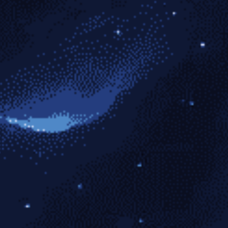
与此同时，相较于巴
当局势向自己倾斜时
具备但往往缺失的一
综上所述，两队虽然
短板，都将成为它们
的发展指明方向。
总结：
综上所述，“欧冠决赛
的大戏。从众多因素
奋进的球员以及不同
的一部分，共同构成
未来各支球队需要借