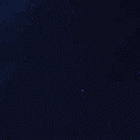
能够涌现出来，为足球事业的发展贡献力量，实现真正意义上的
精彩无限的赛事体验。
#3
#