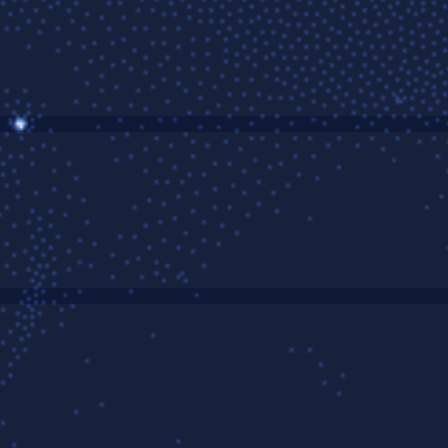
主裁希伯特执法记录阿森纳全胜巴黎
2026-06-08 15:20
61 次阅读
首页
/
体育资讯
决赛主裁希伯特执法记录阿森纳全胜巴黎表现出色”这一主题。
冠决赛中的重要角色，以及他如何通过公平公正的执法为比赛增
：首先是对希伯特的裁判风格和能力进行评估，其次是阿森纳在