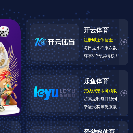
App
公司
体育
注册入口
简介
资讯
速体育官网
赛事实时同步
网APP
为您带来高速、高清、稳定的
端访问