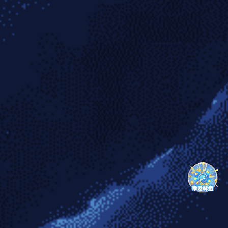
水平。球队整体配合默
纳能够稳扎稳打，不断
技术突出，而且具备很
个团队更具凝聚力，从
，而是选择主动出击。
背景下，阿森纳最终实
战。一方面，由于阿森