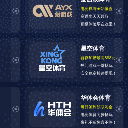
表现出色
首先，文章简要回顾了希
添了亮点。接着，文章
希伯特执法下的出色表